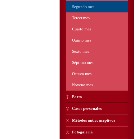
Segundo mes
Tercer mes
Cuarto mes
Quinto mes
Sexto mes
Séptimo mes
Octavo mes
Noveno mes
Parto
Casos personales
Métodos anticonceptivos
Fotogalería