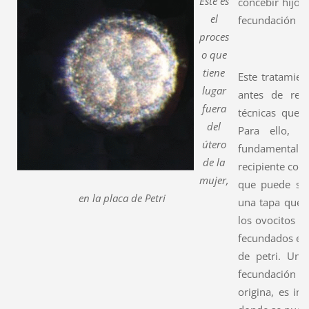
Éste es
concebir hijos
el
fecundación se 
proces
o que
tiene
Este tratamien
lugar
antes de recu
fuera
técnicas que 
del
Para ello, s
útero
fundamental u
de la
recipiente con 
mujer,
que puede ser 
en la placa de Petri
una tapa que l
los ovocitos d
fecundados en 
de petri. Una
fecundación de
origina, es im