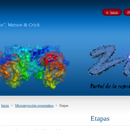
Inicio
so". Watson & Crick
Inicio
>
Microinyección espermática
>
Etapas
Etapas