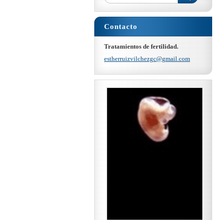
Contacto
Tratamientos de fertilidad.
estherru
izvilche
zgc@gmai
l.com