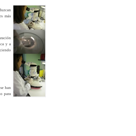
oduzcan
es más
aración
aca y a
uciendo
 se han
do para