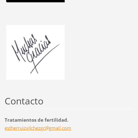
Contacto
Tratamientos de fertilidad.
estherru
izvilche
zgc@gmai
l.com