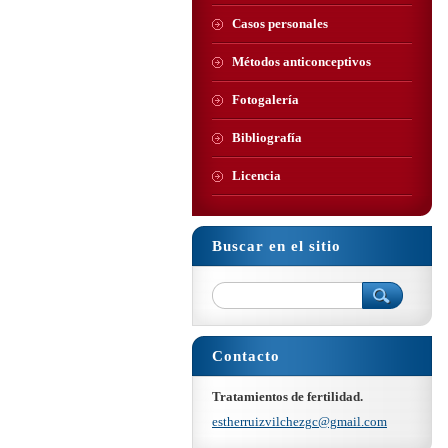
Casos personales
Métodos anticonceptivos
Fotogalería
Bibliografía
Licencia
Buscar en el sitio
Contacto
Tratamientos de fertilidad.
estherru
izvilche
zgc@gmai
l.com