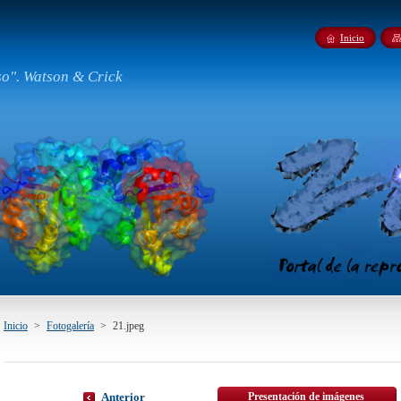
Inicio
so". Watson & Crick
Inicio
>
Fotogalería
>
21.jpeg
Presentación de imágenes
Anterior