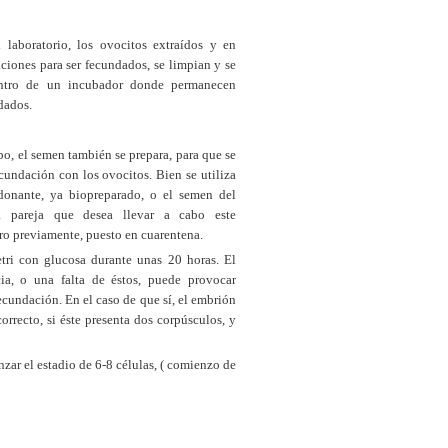
 laboratorio, los ovocitos extraídos y en
iciones para ser fecundados, se limpian y se
entro de un incubador donde permanecen
ndados.
o, el semen también se prepara, para que se
cundación con los ovocitos. Bien se utiliza
onante, ya biopreparado, o el semen del
 pareja que desea llevar a cabo este
ero previamente, puesto en cuarentena.
tri con glucosa durante unas 20 horas. El
a, o una falta de éstos, puede provocar
cundación. En el caso de que sí, el embrión
rrecto, si éste presenta dos corpúsculos, y
nzar el estadio de 6-8 células, ( comienzo de