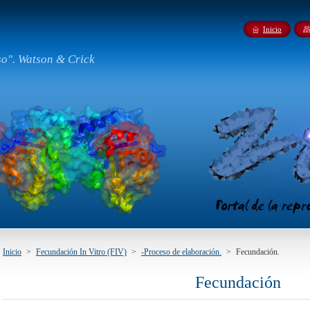
Inicio
so". Watson & Crick
Inicio
>
Fecundación In Vitro (FIV)
>
-Proceso de elaboración.
>
Fecundación.
Fecundación