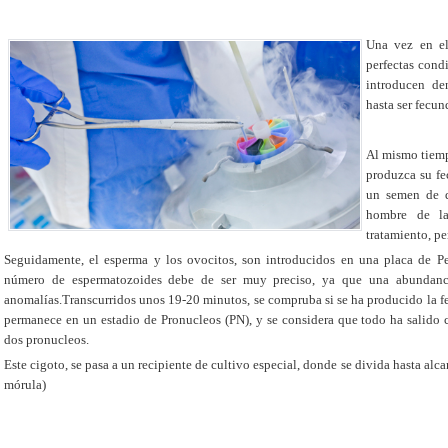
Una vez en el
perfectas cond
introducen d
hasta ser fecu
Al mismo tiemp
produzca su fe
un semen de d
hombre de la
tratamiento, p
Seguidamente, el esperma y los ovocitos, son introducidos en una placa de Pe
número de espermatozoides debe de ser muy preciso, ya que una abundanci
anomalías.Transcurridos unos 19-20 minutos, se compruba si se ha producido la fe
permanece en un estadio de Pronucleos (PN), y se considera que todo ha salido co
dos pronucleos.
Este cigoto, se pasa a un recipiente de cultivo especial, donde se divida hasta alca
mórula)